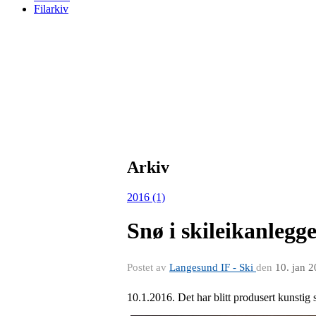
Filarkiv
Arkiv
2016 (1)
Snø i skileikanlegge
Postet av
Langesund IF - Ski
den
10. jan 
10.1.2016. Det har blitt produsert kunstig 