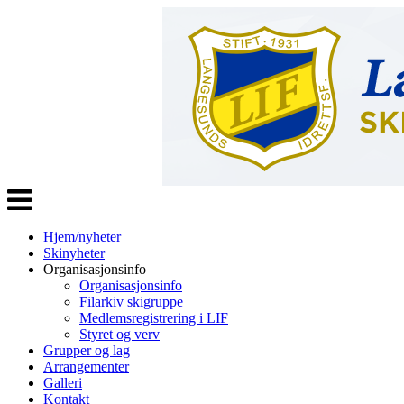
Veksle
navigasjon
Hjem/nyheter
Skinyheter
Organisasjonsinfo
Organisasjonsinfo
Filarkiv skigruppe
Medlemsregistrering i LIF
Styret og verv
Grupper og lag
Arrangementer
Galleri
Kontakt