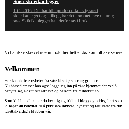
Snø i skileikanlegget
10.1.2016. Det har blitt produsert kunstig snø i
skileikanlegget og i tillegg har det kommet mye naturlig
snø. Skileikanlegget kan derfor tas i bruk.
Vi har ikke skrevet noe innhold her helt enda, kom tilbake senere.
Velkommen
Her kan du lese nyheter fra våre idrettsgrener og grupper.
Klubbmedlemmer kan også logge seg inn på våre hjemmesider ved å
benytte seg av sitt brukernavn og passord fra minidrett.no
Som klubbmedlem har du her tilgang både til blogg og bildegalleri som
vi håper du benytter til å publisere innhold, nyheter og resultater fra din
idrettshverdag i klubben vår.